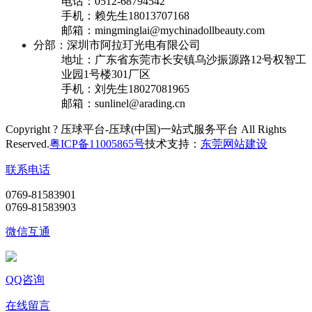
电话：0512-68794542
手机：赖先生18013707168
邮箱：mingminglai@mychinadollbeauty.com
分部：深圳市阿拉玎光电有限公司
地址：广东省东莞市长安镇乌沙振源路12号权智工
业园1号楼301厂区
手机：刘先生18027081965
邮箱：sunlinel@arading.cn
Copyright ? 压球平台-压球(中国)一站式服务平台 All Rights
Reserved.
粤ICP备11005865号
技术支持：
东莞网站建设
联系电话
0769-81583901
0769-81583903
微信互通
QQ咨询
在线留言