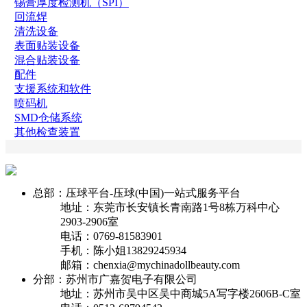
锡膏厚度检测机（SPI）
回流焊
清洗设备
表面贴装设备
混合贴装设备
配件
支援系统和软件
喷码机
SMD仓储系统
其他检查装置
总部：压球平台-压球(中国)一站式服务平台
地址：东莞市长安镇长青南路1号8栋万科中心
2903-2906室
电话：0769-81583901
手机：陈小姐13829245934
邮箱：chenxia@mychinadollbeauty.com
分部：苏州市广嘉贺电子有限公司
地址：苏州市吴中区吴中商城5A写字楼2606B-C室