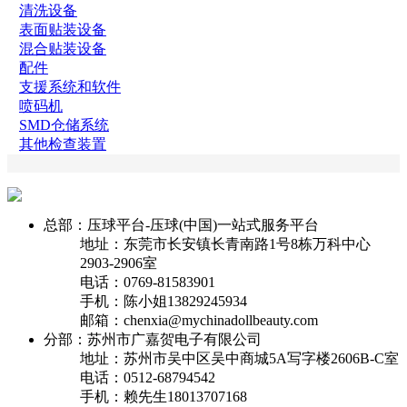
清洗设备
表面贴装设备
混合贴装设备
配件
支援系统和软件
喷码机
SMD仓储系统
其他检查装置
总部：压球平台-压球(中国)一站式服务平台
地址：东莞市长安镇长青南路1号8栋万科中心
2903-2906室
电话：0769-81583901
手机：陈小姐13829245934
邮箱：chenxia@mychinadollbeauty.com
分部：苏州市广嘉贺电子有限公司
地址：苏州市吴中区吴中商城5A写字楼2606B-C室
电话：0512-68794542
手机：赖先生18013707168